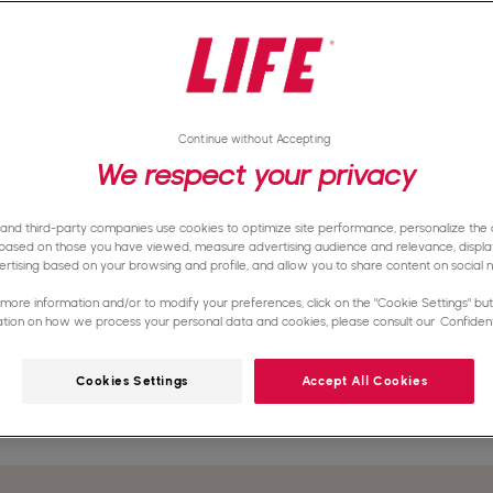
Continue without Accepting
We respect your privacy
 and third-party companies use cookies to optimize site performance, personalize the d
based on those you have viewed, measure advertising audience and relevance, displa
rtising based on your browsing and profile, and allow you to share content on social 
more information and/or to modify your preferences, click on the "Cookie Settings" butt
ation on how we process your personal data and cookies, please consult our
Confidenti
Cookies Settings
Accept All Cookies