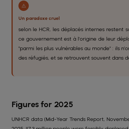
⚠️
Un paradoxe cruel
selon le HCR, les déplacés internes restent
ce gouvernement est à l'origine de leur dépl
"parmi les plus vulnérables au monde" : ils n'
des réfugiés, et se retrouvent souvent dans de
Figures for 2025
UNHCR data (Mid-Year Trends Report, November 
2025, 117.3 million people were forcibly displace