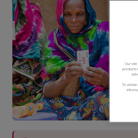
Our site
products 
adve
To obtain 
inform