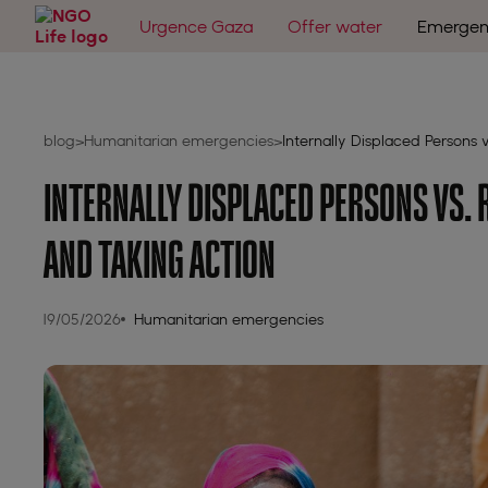
Urgence Gaza
Offer water
Emergen
blog
Humanitarian emergencies
Internally Displaced Persons
>
>
INTERNALLY DISPLACED PERSONS VS. 
AND TAKING ACTION
19/05/2026
Humanitarian emergencies