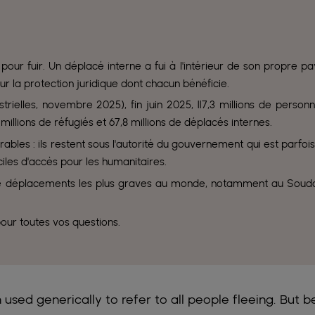
 pour fuir. Un déplacé interne a fui à l'intérieur de son propre pa
r la protection juridique dont chacun bénéficie.
ielles, novembre 2025), fin juin 2025, 117,3 millions de person
illions de réfugiés et 67,8 millions de déplacés internes.
ables : ils restent sous l'autorité du gouvernement qui est parfois
iles d'accès pour les humanitaires.
 de déplacements les plus graves au monde, notamment au Soud
pour toutes vos questions.
 used generically to refer to all people fleeing. But b