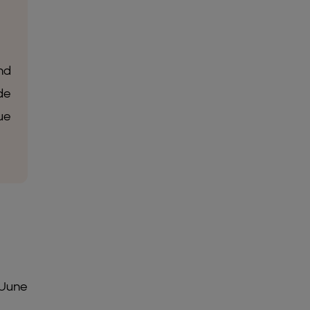
nd
de
ue
 June