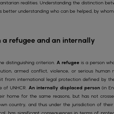
manitarian realities. Understanding the distinction be
ns better understanding who can be helped, by whom
 a refugee and an internally
he distinguishing criterion.
A refugee
is a person wh
ution, armed conflict, violence, or serious human r
fit from international legal protection defined by the
te of UNHCR.
An internally displaced person
(in En
their home for the same reasons, but has not cross
own country, and thus under the jurisdiction of thei
cal, has significant consequences in terms of protec