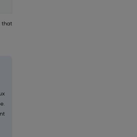
 that
ux
e.
nt