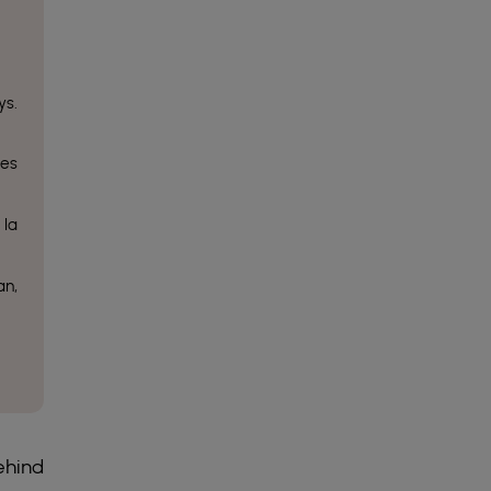
ys.
nes
 la
an,
ehind