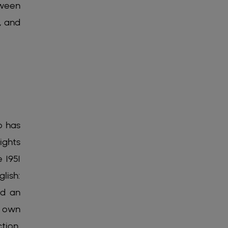
tween
, and
o has
ights
 1951
glish:
ed an
r own
tion,