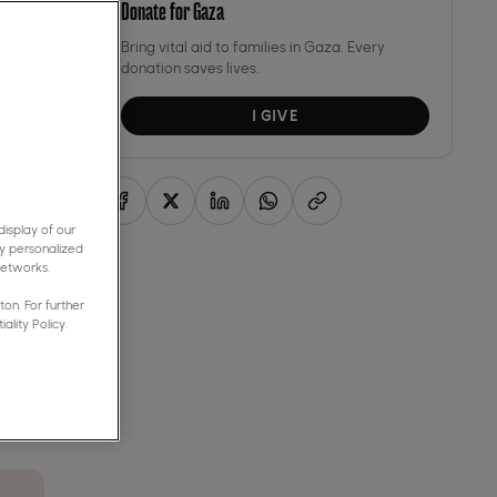
Donate for Gaza
Bring vital aid to families in Gaza. Every
donation saves lives.
I GIVE
isplay of our
y personalized
networks.
on. For further
ality Policy.