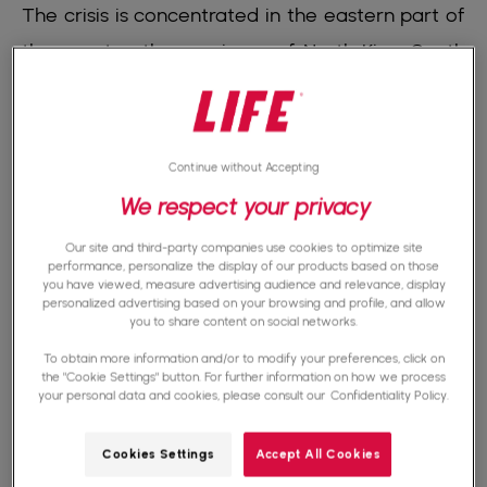
The crisis is concentrated in the eastern part of
the country: the provinces of North Kivu, South
Kivu, Ituri, and Tanganyika account for the
majority of the violence and displacement. The
conflict involves dozens of armed groups,
Continue without Accepting
including the M23, which is supported by
We respect your privacy
Rwanda according to the UN, and the Armed
Our site and third-party companies use cookies to optimize site
Forces of the DRC (FARDC).
performance, personalize the display of our products based on those
you have viewed, measure advertising audience and relevance, display
personalized advertising based on your browsing and profile, and allow
you to share content on social networks.
According to the OCHA report published in
To obtain more information and/or to modify your preferences, click on
February 2026, in January 2026 alone, 74,000
the "Cookie Settings" button. For further information on how we process
your personal data and cookies, please consult our
Confidentiality Policy.
people were forced to flee their homes,
bringing the total number of internally
Cookies Settings
Accept All Cookies
displaced persons to 6.47 million. Among them,