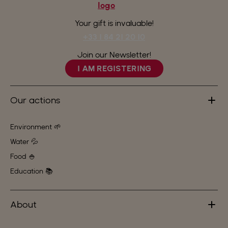
Your gift is invaluable!
+33 1 84 21 20 10
Join our Newsletter!
I AM REGISTERING
Our actions
Environment 🌱
Water 💦
Food 🍚
Education 📚
About