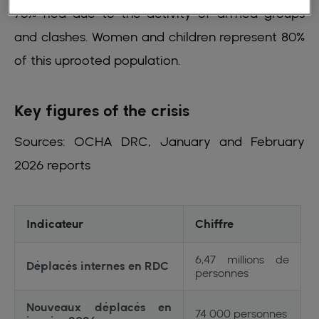
76% fled due to the activity of armed groups
and clashes. Women and children represent 80%
of this uprooted population.
Key figures of the crisis
Sources: OCHA DRC, January and February
2026 reports
Indicateur
Chiffre
6,47 millions de
Déplacés internes en RDC
personnes
Nouveaux déplacés en
74 000 personnes