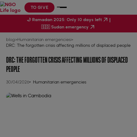
TO GIVE
|
🌙 Ramadan 2025: Only 10 days left
🇸🇩 Sudan emergency
blog
>
Humanitarian emergencies
>
DRC: The forgotten crisis affecting millions of displaced people
DRC: THE FORGOTTEN CRISIS AFFECTING MILLIONS OF DISPLACED
PEOPLE
30/04/2026
Humanitarian emergencies