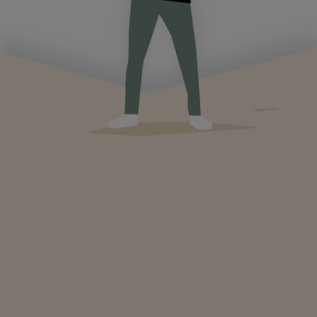
Assainissement et hygiène : le trio eau-santé-
éducation
3,4 milliards de personnes vivent sans assainissement sûr.
Pourquoi l'eau potable ne suffit pas sans latrines ni hygiène, et
ce que cela change vraiment.