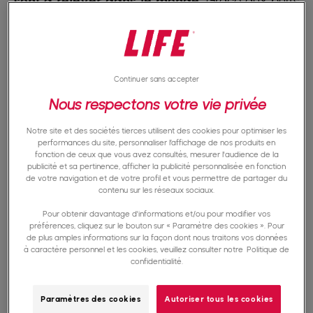
sont à relever dans le monde
. Grâce aux puits
d’eau potable, ces maladies reculent. Forer un
puits c’est construire de solides remparts contre
des maux qui rongent trop souvent les
Continuer sans accepter
communautés.
Nous respectons votre vie privée
Notre site et des sociétés tierces utilisent des cookies pour optimiser les
L’hygiène à portée de main
performances du site, personnaliser l’affichage de nos produits en
fonction de ceux que vous avez consultés, mesurer l'audience de la
publicité et sa pertinence, afficher la publicité personnalisée en fonction
de votre navigation et de votre profil et vous permettre de partager du
contenu sur les réseaux sociaux.
L’accès à une source d’eau propre dans un
Pour obtenir davantage d'informations et/ou pour modifier vos
village devient
un instrument puissant pour
préférences, cliquez sur le bouton sur « Paramètre des cookies ». Pour
de plus amples informations sur la façon dont nous traitons vos données
transformer les conditions d’hygiène de ses
à caractère personnel et les cookies, veuillez consulter notre
Politique de
confidentialité.
habitants
.
Paramètres des cookies
Autoriser tous les cookies
Le simple fait de pouvoir se laver les mains,