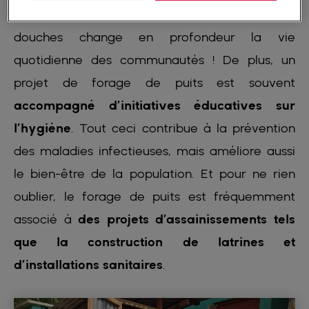
cuisiner avec de l’eau propre, prendre des
douches change en profondeur la vie
quotidienne des communautés ! De plus, un
projet de forage de puits est souvent
accompagné d’initiatives éducatives sur
l’hygiène
. Tout ceci contribue à la prévention
des maladies infectieuses, mais améliore aussi
le bien-être de la population. Et pour ne rien
oublier, le forage de puits est fréquemment
associé à
des projets d’assainissements tels
que la construction de latrines et
d’installations sanitaires
.