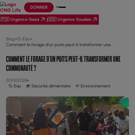
DONNER
|
🇵🇸 Urgence Gaza
🇸🇩 Urgence Soudan
Blog
>
💦 Eau
>
Comment le forage d’un puits peut-il transformer une
communauté ?
COMMENT LE FORAGE D’UN PUITS PEUT-IL TRANSFORMER UNE
COMMUNAUTÉ ?
30/01/2024
💦 Eau
🥣 Sécurité alimentaire
🌱 Environnement