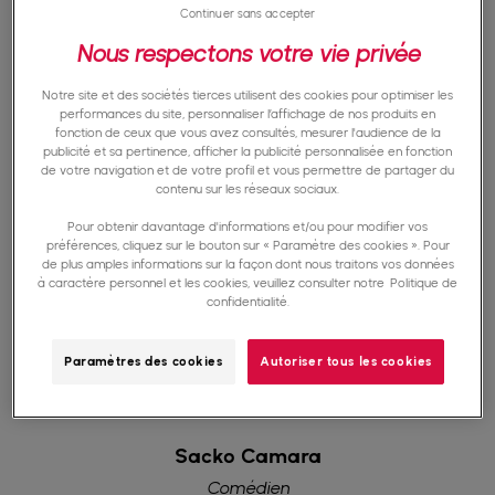
Continuer sans accepter
Sirine
Nous respectons votre vie privée
Créatrice de contenu
Notre site et des sociétés tierces utilisent des cookies pour optimiser les
performances du site, personnaliser l’affichage de nos produits en
Sirine nous apporte régulièrement son soutien en participant à
fonction de ceux que vous avez consultés, mesurer l'audience de la
nos différentes actions.
publicité et sa pertinence, afficher la publicité personnalisée en fonction
de votre navigation et de votre profil et vous permettre de partager du
contenu sur les réseaux sociaux.
Pour obtenir davantage d'informations et/ou pour modifier vos
Maff Derulo
préférences, cliquez sur le bouton sur « Paramètre des cookies ». Pour
de plus amples informations sur la façon dont nous traitons vos données
Comédien
à caractère personnel et les cookies, veuillez consulter notre
Politique de
confidentialité.
Il s'est envolé au Kenya où il a notamment partagé sa danse
emblématique avec les enfants, créant des moments
Paramètres des cookies
Autoriser tous les cookies
inoubliables.
Sacko Camara
Comédien