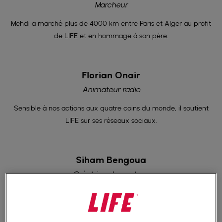
Marcheur
Mehdi a marché plus de 4000 km entre Paris et Alger au profit
de LIFE et en hommage à son père.
Florian Onair
Animateur radio
Sensible à nos actions aux quatre coins du monde, il soutient
LIFE sur ses réseaux sociaux.
Siham Bengoua
Créatrice de contenu
Elle présente le Life Talk, émission à l'initiative de LIFE pour
aborder des sujets variés autour de l'associatif.