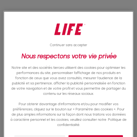
Pourquoi faut-il protéger la
biodiversité ?
Continuer sans accepter
Nous respectons votre vie privée
La biodiversité est au cœur de nos vies. Elle est
indispensable au bon fonctionnement de la
Notre site et des sociétés tierces utilisent des cookies pour optimiser les
performances du site, personnaliser l’affichage de nos produits en
planète. Mais cela va au-delà ! Tout ce que vous
fonction de ceux que vous avez consultés, mesurer l'audience de la
publicité et sa pertinence, afficher la publicité personnalisée en fonction
faites au quotidien en dépend. Son déclin a
de votre navigation et de votre profil et vous permettre de partager du
contenu sur les réseaux sociaux.
donc forcément des répercussions sur chacun
Pour obtenir davantage d'informations et/ou pour modifier vos
d’entre nous.
préférences, cliquez sur le bouton sur « Paramètre des cookies ». Pour
de plus amples informations sur la façon dont nous traitons vos données
à caractère personnel et les cookies, veuillez consulter notre
Politique de
confidentialité.
La source de tout