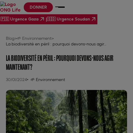
DONNER
|
🇵🇸 Urgence Gaza
🇸🇩 Urgence Soudan
Blog
>
🌱 Environnement
>
La biodiversité en péril : pourquoi devons-nous agir
maintenant?
LA BIODIVERSITÉ EN PÉRIL : POURQUOI DEVONS-NOUS AGIR
MAINTENANT?
30/01/2024
🌱 Environnement