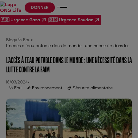
DONNER
|
🇵🇸 Urgence Gaza
🇸🇩 Urgence Soudan
Blog
>
💦 Eau
>
L’accès à l’eau potable dans le monde : une nécessité dans la
lutte contre la faim
L’ACCÈS À L’EAU POTABLE DANS LE MONDE : UNE NÉCESSITÉ DANS LA
LUTTE CONTRE LA FAIM
18/03/2024
💦 Eau
🌱 Environnement
🥣 Sécurité alimentaire