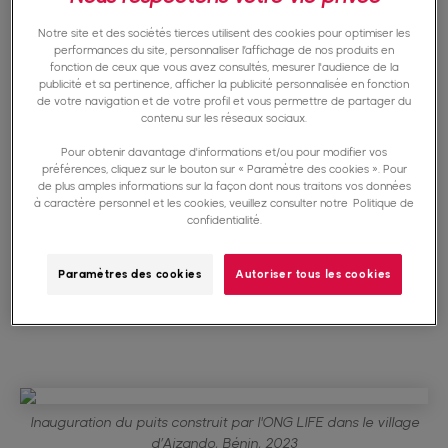
compromet leur productivité et leur capacité à
Notre site et des sociétés tierces utilisent des cookies pour optimiser les
fournir des produits tels que le lait, la viande et
performances du site, personnaliser l’affichage de nos produits en
fonction de ceux que vous avez consultés, mesurer l'audience de la
les œufs, essentiels à une alimentation
publicité et sa pertinence, afficher la publicité personnalisée en fonction
de votre navigation et de votre profil et vous permettre de partager du
équilibrée de la population. Garantir un accès
contenu sur les réseaux sociaux.
suffisant à l’eau potable est donc crucial non
Pour obtenir davantage d'informations et/ou pour modifier vos
préférences, cliquez sur le bouton sur « Paramètre des cookies ». Pour
seulement pour les humains, mais aussi pour le
de plus amples informations sur la façon dont nous traitons vos données
à caractère personnel et les cookies, veuillez consulter notre
Politique de
bien-être des animaux.
confidentialité.
Paramètres des cookies
Autoriser tous les cookies
Inauguration du puits construit par l'ONG LIFE dans le village
d’Aizando, Bénin, 2023