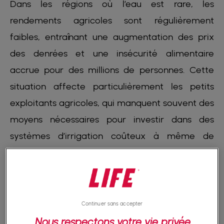
Dans les régions où l’eau est rare, les
rendements agricoles sont régulièrement
faibles, entraînant une augmentation des prix
des denrées et une insécurité alimentaire
accrue pour des millions de personnes. Cette
situation affecte particulièrement les petits
exploitants agricoles, qui manquent souvent des
moyens nécessaires pour investir dans des
systèmes d’irrigation coûteux à même de
garantir des récoltes suffisantes.
Par ailleurs,
la difficulté d’accès à l’eau
potable dans le monde a des répercussions
Continuer sans accepter
sur la santé des animaux d’élevage
. Elle
Nous respectons votre vie privée