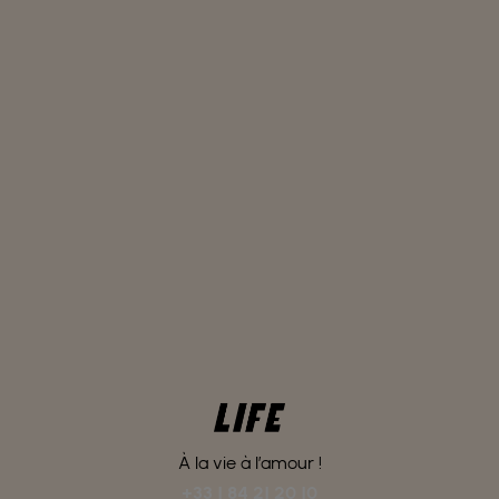
cagnottes solidaires pour créer un élan
solidaire toujours plus grand !
À la vie à l’amour !
+33 1 84 21 20 10