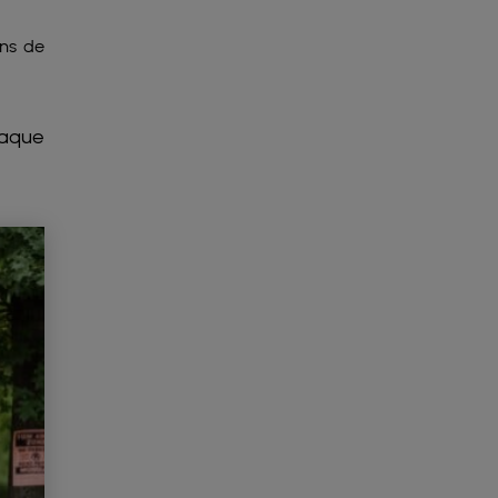
ens de
haque