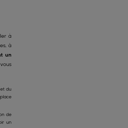
ler à
es, à
nt un
 vous
 et du
 place
ion de
ir un