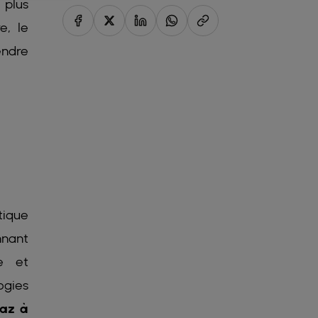
 plus
e, le
endre
tique
nnant
ue et
ogies
gaz à