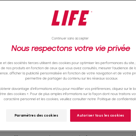
Continuer sans accepter
Nous respectons votre vie privée
te et des sociétés tierces utilisent des cookies pour optimiser les performances du site,
e de nos produits en fonction de ceux que vous avez consultés, mesurer l'audience de la
nence, afficher la publicité personnalisée en fonction de votre navigation et de votre pro
permettre de partager du contenu sur les réseaux sociaux.
obtenir davantage d'informations et/ou pour modifier vos préférences, cliquez sur le b
tre des cookies ». Pour de plus amples informations sur la façon dont nous traitons v
caractère personnel et les cookies, veuillez consulter notre
Politique de confidentiali
Paramètres des cookies
Autoriser tous les cookies
cœur des préoccupations nous offre l’opportunité d
f. Qu'il s'agisse des gouvernements, des entreprises