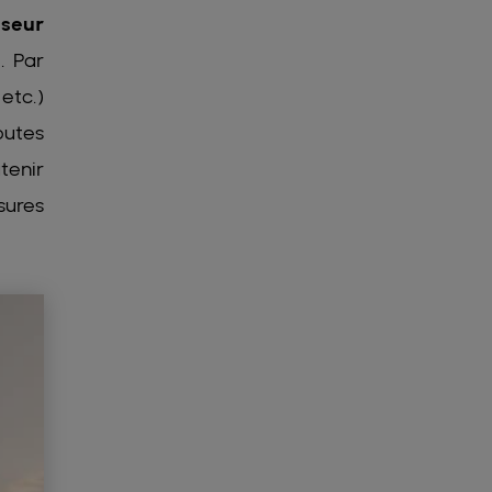
sseur
. Par
 etc.)
outes
tenir
sures