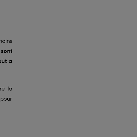
moins
 sont
oût a
re la
 pour