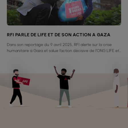
RFI PARLE DE LIFE ET DE SON ACTION A GAZA
Dans son reportage du 9 avril 2025, RFI alerte sur la crise
humanitaire à Gaza et salue l’action décisive de l’ONG LIFE et
d’Al Amal, auteurs de 1 700 colis alimentaires pour 10 000
bénéficiaires.