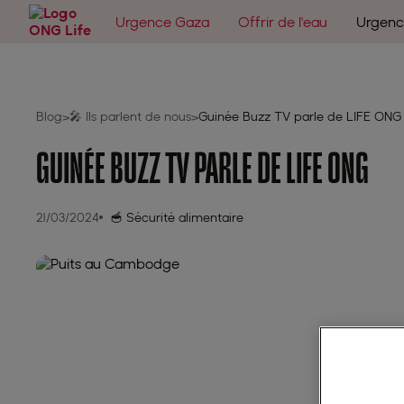
Urgence Gaza
Offrir de l'eau
Urgenc
Blog
🎤 Ils parlent de nous
Guinée Buzz TV parle de LIFE ONG
>
>
GUINÉE BUZZ TV PARLE DE LIFE ONG
21/03/2024
🥣 Sécurité alimentaire