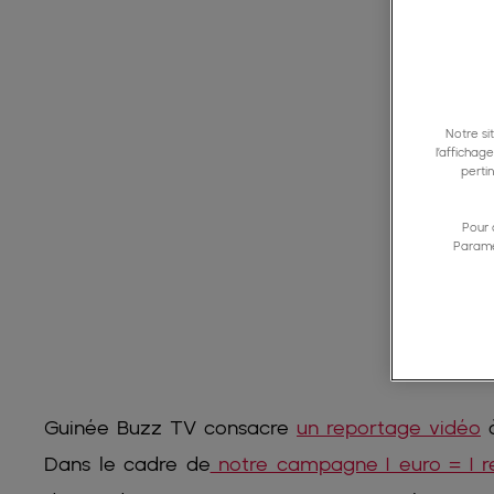
Notre si
l’affichag
perti
Pour 
Paramè
Guinée Buzz TV consacre
un reportage vidéo
à
Dans le cadre de
notre campagne 1 euro = 1 r