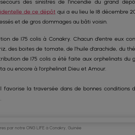
secours des sinistrés de l’incendie du grand dép
cidentelle de ce dépôt
qui a eu lieu le 18 décembre 2
lessés et de gros dommages au bâti voisin.
tion de 175 colis à Conakry. Chacun d’entre eux con
z, des boites de tomate, de l’huile d’arachide, du thé
ribution de 175 colis a été faite aux orphelinats du 
a ou encore à l’orphelinat Dieu et Amour.
Il favorise la traversée dans de bonnes conditions 
.
aires par notre ONG LIFE à Conakry, Guinée