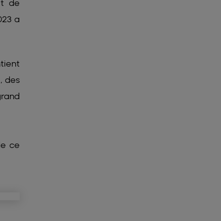
ôt de
023 a
tient
, des
grand
de ce