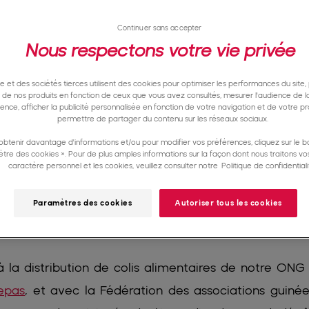
Continuer sans accepter
Nous respectons votre vie privée
te et des sociétés tierces utilisent des cookies pour optimiser les performances du site,
e de nos produits en fonction de ceux que vous avez consultés, mesurer l'audience de la
nence, afficher la publicité personnalisée en fonction de votre navigation et de votre pro
permettre de partager du contenu sur les réseaux sociaux.
obtenir davantage d'informations et/ou pour modifier vos préférences, cliquez sur le b
tre des cookies ». Pour de plus amples informations sur la façon dont nous traitons v
caractère personnel et les cookies, veuillez consulter notre
Politique de confidentiali
Paramètres des cookies
Autoriser tous les cookies
 la distribution de colis alimentaires de notre ONG 
epas
, et avec la Fédération des associations guiné