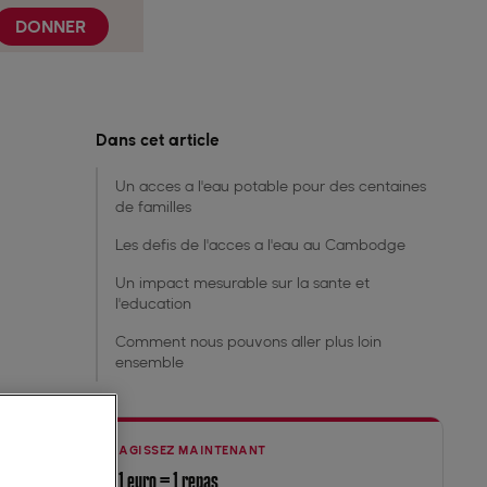
DONNER
Dans cet article
Un acces a l'eau potable pour des centaines
de familles
Les defis de l'acces a l'eau au Cambodge
Un impact mesurable sur la sante et
l'education
Comment nous pouvons aller plus loin
ensemble
AGISSEZ MAINTENANT
1 euro = 1 repas