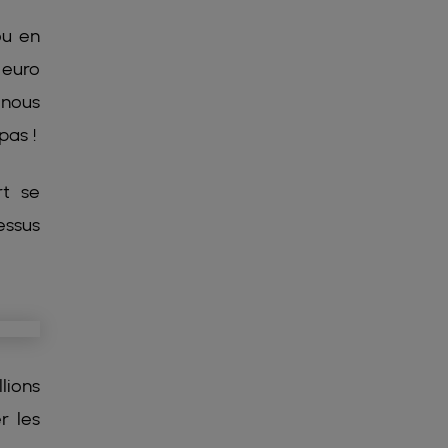
ou en
 euro
 nous
pas !
rt se
essus
lions
r les