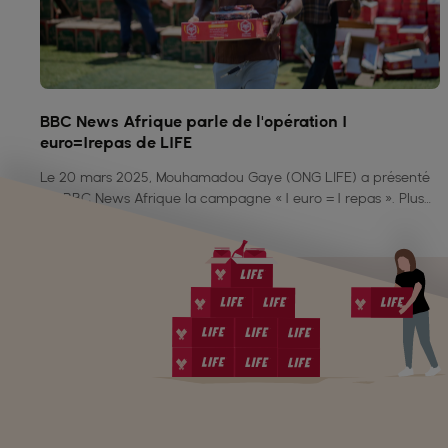
BBC News Afrique parle de l'opération 1
euro=1repas de LIFE
Le 20 mars 2025, Mouhamadou Gaye (ONG LIFE) a présenté
sur BBC News Afrique la campagne « 1 euro = 1 repas ». Plus
de 4 millions de repas distribués dans 15 pays pour lutter
contre la faim. Une action simple, concrète et solidaire.
PRÊT À CONTRIBUER ?