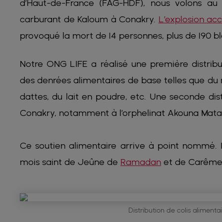
d’Haut-de-France (FAG-HDF), nous volons au 
carburant de Kaloum à Conakry.
L’explosion ac
provoqué la mort de 14 personnes, plus de 190 b
Notre ONG LIFE a réalisé une première distribu
des denrées alimentaires de base telles que du ri
dattes, du lait en poudre, etc. Une seconde dist
Conakry, notamment à l’orphelinat Akouna Matat
Ce soutien alimentaire arrive à point nommé. 
mois saint de Jeûne de
Ramadan
et de Carême
Distribution de colis aliment