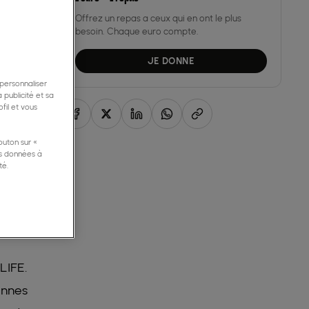
Offrez un repas a ceux qui en ont le plus
besoin. Chaque euro compte.
JE DONNE
 personnaliser
 publicité et sa
fil et vous
outon sur «
os données à
té.
LIFE.
ennes