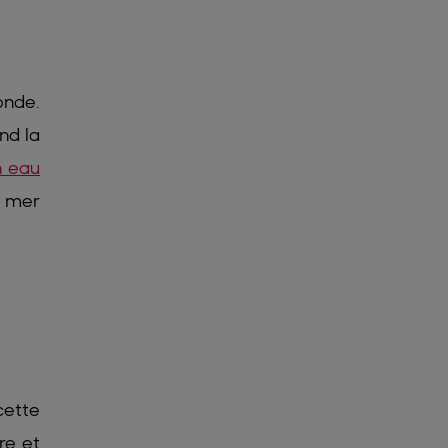
onde.
nd la
n eau
a mer
cette
re et