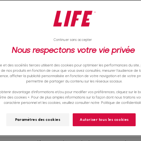
Continuer sans accepter
Nous respectons votre vie privée
te et des sociétés tierces utilisent des cookies pour optimiser les performances du site,
e de nos produits en fonction de ceux que vous avez consultés, mesurer l'audience de la
nence, afficher la publicité personnalisée en fonction de votre navigation et de votre pro
permettre de partager du contenu sur les réseaux sociaux.
obtenir davantage d'informations et/ou pour modifier vos préférences, cliquez sur le b
tre des cookies ». Pour de plus amples informations sur la façon dont nous traitons v
caractère personnel et les cookies, veuillez consulter notre
Politique de confidentiali
Paramètres des cookies
Autoriser tous les cookies
environnement sont en danger. L’accès à une eau prop
 plus en plus menacé dans le monde. Les besoins e