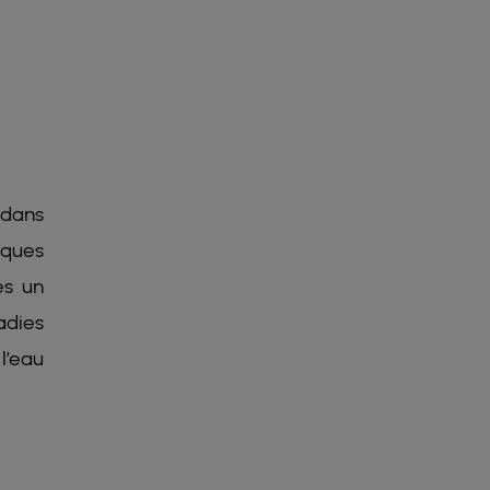
 dans
iques
ès un
adies
l’eau