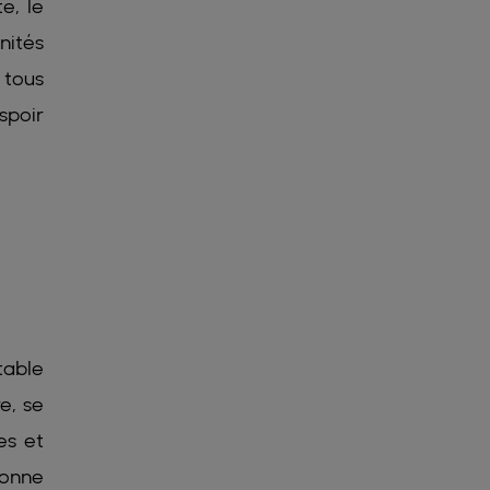
e, le
nités
 tous
spoir
table
e, se
es et
bonne