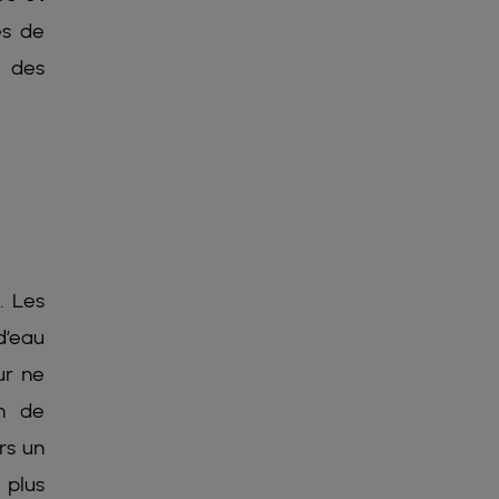
ès de
e des
. Les
d’eau
ur ne
on de
rs un
 plus