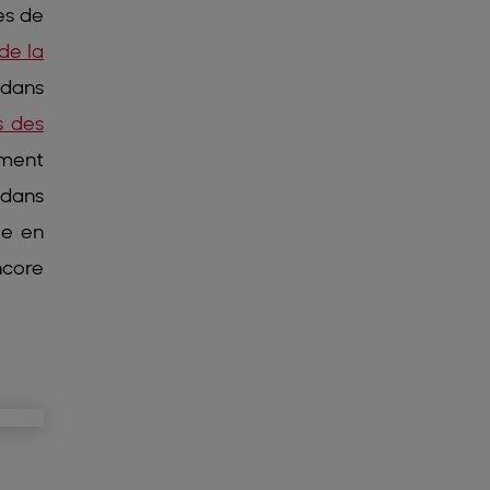
es de
de la
 dans
s des
mment
 dans
le en
ncore