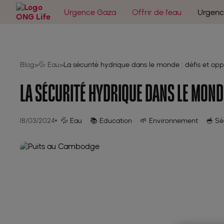
Urgence Gaza
Offrir de l'eau
Urgenc
Blog
💦 Eau
La sécurité hydrique dans le monde : défis et opp
>
>
LA SÉCURITÉ HYDRIQUE DANS LE MONDE
18/03/2024
💦 Eau
📚 Education
🌱 Environnement
🥣 Sé