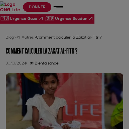
DONNER
|
🇵🇸 Urgence Gaza
🇸🇩 Urgence Soudan
Blog
>
📁 Autres
>
Comment calculer la Zakat al-Fitr ?
COMMENT CALCULER LA ZAKAT AL-FITR ?
30/01/2024
🤲 Bienfaisance