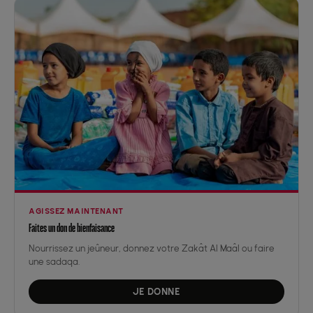
AGISSEZ MAINTENANT
Faites un don de bienfaisance
Nourrissez un jeûneur, donnez votre Zakât Al Maâl ou faire
une sadaqa.
JE DONNE