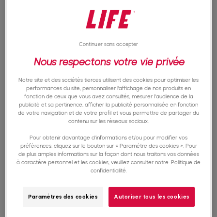
La Zakat al-Fitr se donne à partir du 1er jour de
Ramadan (école Hanafite) ou du 26e jour de
Ramadan (école Malékite) et avant la prière de
Continuer sans accepter
l’Aïd al-Fitr. Ainsi, les personnes bénéficiaires
Nous respectons votre vie privée
peuvent en profiter pendant la célébration.
L’argent reçu contribue en effet à leur apporter
Notre site et des sociétés tierces utilisent des cookies pour optimiser les
performances du site, personnaliser l’affichage de nos produits en
bonheur et réconfort pendant la fête. Si elle est
fonction de ceux que vous avez consultés, mesurer l'audience de la
publicité et sa pertinence, afficher la publicité personnalisée en fonction
versée après la prière, elle est considérée
de votre navigation et de votre profil et vous permettre de partager du
contenu sur les réseaux sociaux.
comme une simple aumône.
Pour obtenir davantage d'informations et/ou pour modifier vos
Cette approche proactive assurant une
préférences, cliquez sur le bouton sur « Paramètre des cookies ». Pour
de plus amples informations sur la façon dont nous traitons vos données
distribution opportune souligne l’impact positif
à caractère personnel et les cookies, veuillez consulter notre
Politique de
confidentialité.
de la Zakat al-Fitr. Elle renforce la joie et la
gratitude partagées pendant l’Aïd al-Fitr.
Paramètres des cookies
Autoriser tous les cookies