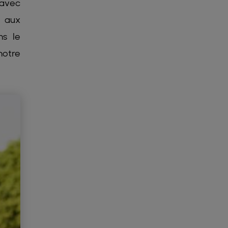
 avec
e aux
ns le
notre