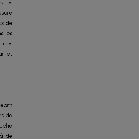
s les
esure
ts de
s les
n des
ur et
geant
es de
roche
là de