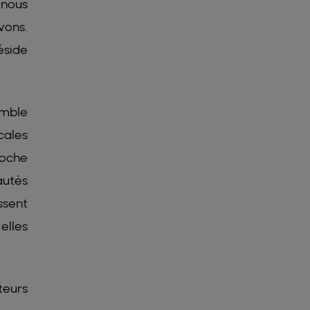
 nous
vons.
éside
emble
cales
roche
autés
ssent
elles
teurs