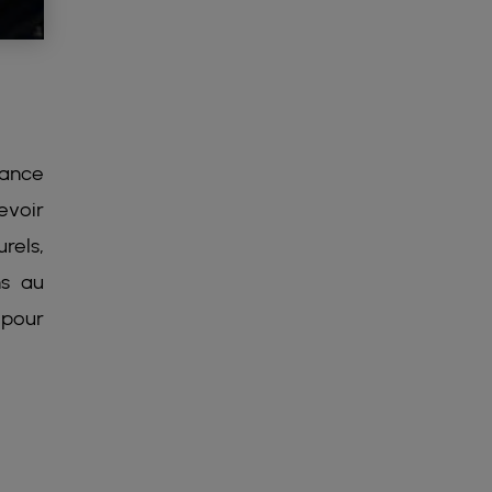
sance
evoir
rels,
ns au
 pour