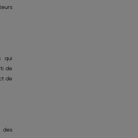
teurs
s qui
ti de
ct de
e des