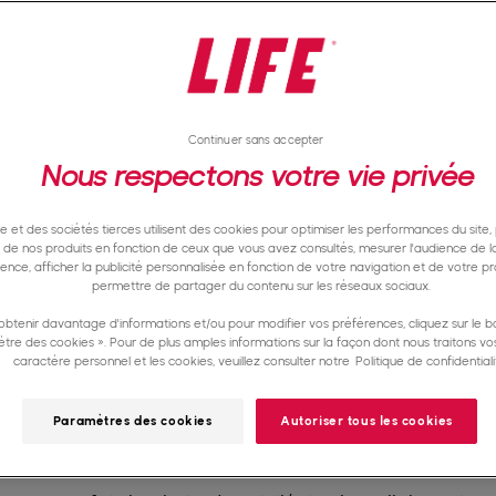
Continuer sans accepter
Nous respectons votre vie privée
te et des sociétés tierces utilisent des cookies pour optimiser les performances du site,
e de nos produits en fonction de ceux que vous avez consultés, mesurer l'audience de la
nence, afficher la publicité personnalisée en fonction de votre navigation et de votre pro
permettre de partager du contenu sur les réseaux sociaux.
obtenir davantage d'informations et/ou pour modifier vos préférences, cliquez sur le b
tre des cookies ». Pour de plus amples informations sur la façon dont nous traitons v
caractère personnel et les cookies, veuillez consulter notre
Politique de confidentiali
Paramètres des cookies
Autoriser tous les cookies
 communautés locales est la clé pour créer un i
naires locaux, nous essayons ensemble de favoris