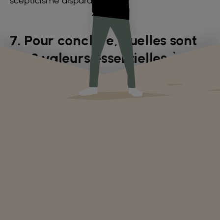
scepticisme disparaîtra alors!
7. Pour conclure, quelles sont
les 3 valeurs essentielles à
LIFE
ONG
?
Le développement, l'autonomisation et
l'innovation.Le développement car, LIFE vient
en aide aux personnes dans le besoin et aux
personnes vulnérables . L'autonomisation et le
sens de l'innovationparce que l'on met en place
des projets innovants qui permettent
l'autonomisation des populations sur le
terrain.Vous aussi, changez des vies en