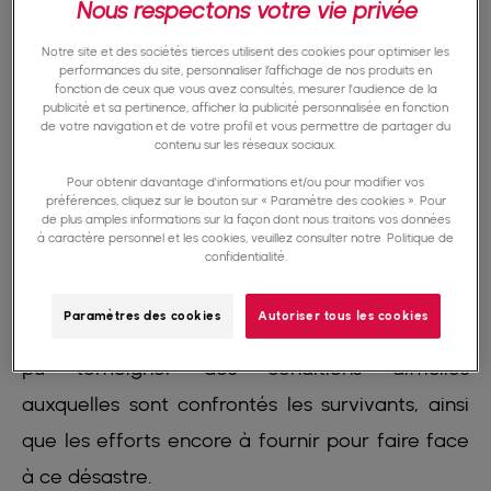
Nous respectons votre vie privée
Face à cette tragédie sans précédent et
Notre site et des sociétés tierces utilisent des cookies pour optimiser les
performances du site, personnaliser l’affichage de nos produits en
historique, de nombreuses organisations
fonction de ceux que vous avez consultés, mesurer l'audience de la
publicité et sa pertinence, afficher la publicité personnalisée en fonction
humanitaires ont répondu à l'appel d'urgence.
de votre navigation et de votre profil et vous permettre de partager du
contenu sur les réseaux sociaux.
Parmi elles, notre ONG LIFE.
Pour obtenir davantage d'informations et/ou pour modifier vos
préférences, cliquez sur le bouton sur « Paramètre des cookies ». Pour
de plus amples informations sur la façon dont nous traitons vos données
La chaîne d'information BFM TV a mis en
à caractère personnel et les cookies, veuillez consulter notre
Politique de
lumière les efforts déployés sur le terrain par
confidentialité.
notre ONG lors de son émission "L'aprem info"
Paramètres des cookies
Autoriser tous les cookies
présentée par Pauline Simonet. Notre équipe a
pu témoigner des conditions difficiles
auxquelles sont confrontés les survivants, ainsi
que les efforts encore à fournir pour faire face
à ce désastre.