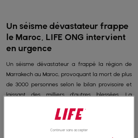
Un séisme dévastateur frappe
le Maroc, LIFE ONG intervient
en urgence
Un séisme dévastateur a frappé la région de
Marrakech au Maroc, provoquant la mort de plus
de 3000 personnes selon le bilan provisoire et
laissant des milliers d'autres blessées. La
catastrophe, survenue dans la nuit du vendredi
8 au samedi 9 septembre, a été ressentie dans
de nombreuses villes à travers le pays,
Continuer sans accepter
provoquant la panique parmi les résidents.