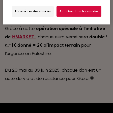
mangent même pas une fois par jour
.
Paramètres des cookies
Autoriser tous les cookies
💥
Objectif de collecte : 20 000€
Grâce à cette
opération spéciale à l'initiative
de
HMARKET
, chaque euro versé sera
doublé
!
👉
1€ donné = 2€ d’impact terrain
pour
l’urgence en Palestine.
Du 20 mai au 30 juin 2025, chaque don est un
acte de vie et de résistance pour Gaza 🧡.