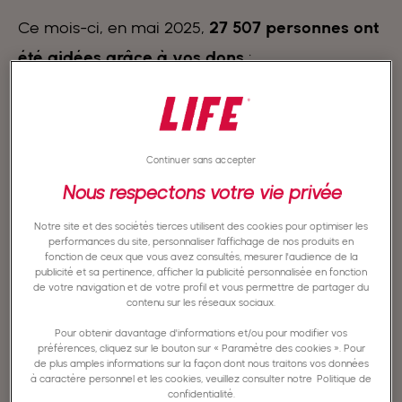
Ce mois-ci, en mai 2025,
27 507 personnes ont
été aidées grâce à vos dons
:
2200 repas familiaux pour 6 à 7 personnes (soit 15
400 repas individuels)
60 colis alimentaires pour 420 personnes
Continuer sans accepter
Nous respectons votre vie privée
10 camions-citernes d’eau potable (11667 personnes
aidées)
Notre site et des sociétés tierces utilisent des cookies pour optimiser les
performances du site, personnaliser l’affichage de nos produits en
fonction de ceux que vous avez consultés, mesurer l'audience de la
Des couvertures et vêtements pour enfants
publicité et sa pertinence, afficher la publicité personnalisée en fonction
de votre navigation et de votre profil et vous permettre de partager du
contenu sur les réseaux sociaux.
Mais
la situation empire
: aucune marchandise
Pour obtenir davantage d'informations et/ou pour modifier vos
n’est entrée à Gaza depuis 9 semaines, 1 kg de
préférences, cliquez sur le bouton sur « Paramètre des cookies ». Pour
de plus amples informations sur la façon dont nous traitons vos données
tomates coûte plus de 10€,
sans aide
à caractère personnel et les cookies, veuillez consulter notre
Politique de
confidentialité.
alimentaire, la majorité des familles ne